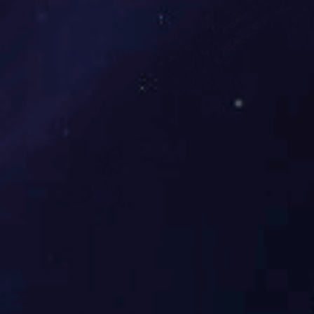
荣誉资质展示