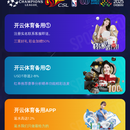
九游官方(中国)总部
管状输送带
耐高温输送带
耐热输送带