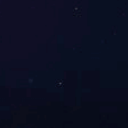
计量认证证书