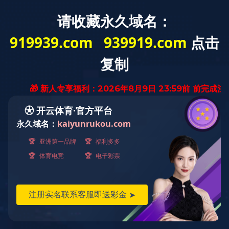
九游官方(中国)总部
20年专注研发生产各类橡胶输送带
首页
关于我们
九游官方(中国)
总部