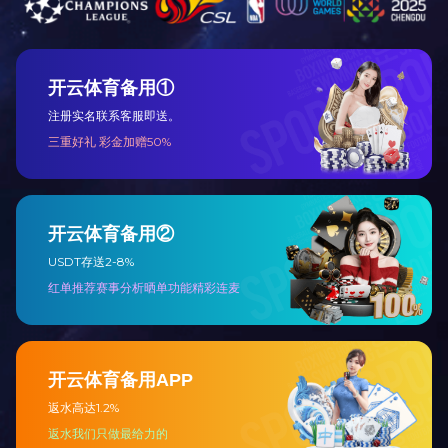
首页
电话
18953261412
官方(中国)总部
设备展示
荣誉资质
产品体系
!