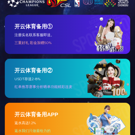
磨损，提高输送带
以上就是
钢丝
关键词：
上一篇：
如何安全操作钢丝
下一篇： 没有了
相关产品：
九游官方(中国)总部
相关新闻：