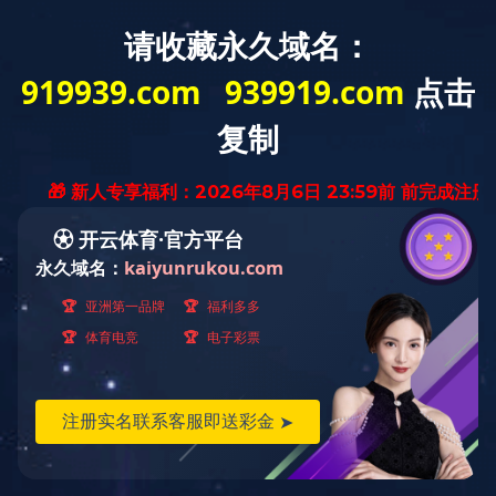
九游官方(中国)总部
20年专注研发生产各类橡胶输送带
网站首页
关于我们
九游官方(中国)
总部
九游官方(中国)总部
产品分类
尼龙输送带
大倾角输送带
钢丝绳输送带