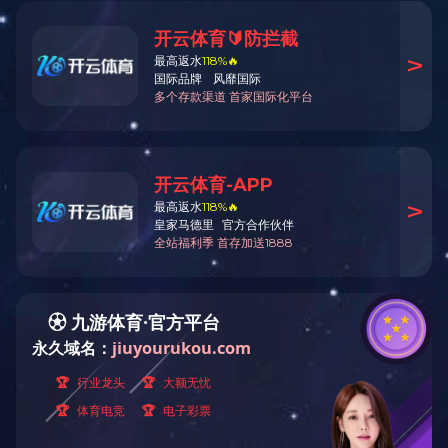
耐高温输送带
白色输送带
花纹输送带
斗式提升机输送带
最新新闻
1800宽
如何修正钢丝绳芯斑纹输送带
你了解尽情“S”管状HHE钢丝绳输送带吗
输送带的使用说明
输送带在冶金和建筑业的应用
输送带行业的发展趋势分析
如何安全操作钢丝绳输送带
热门关键词
1200宽
食品级白色输送带
食品级白色输送带
价格
多少钱一米