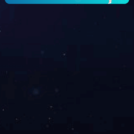
如何修正钢丝绳芯
输送带的使用说明
输送带行业的发展
电话
18953261412
官方(中国)总部
设备展示
荣誉资质
产品体系