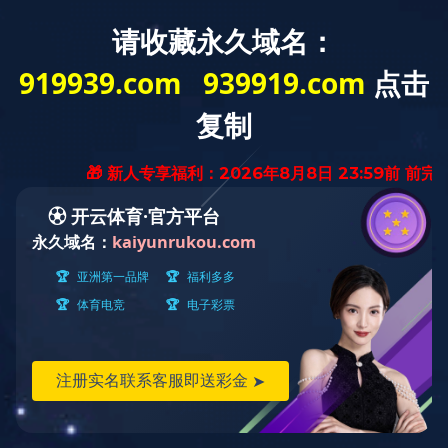
九游官方(中国)总部
20年专注研发生产各类橡胶输送带
网站首页
关于我们
九游官方(中国)
总部
650宽大倾角输送带
产品分类
尼龙输送带
大倾角输送带
钢丝绳输送带