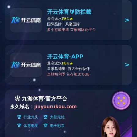
耐高温输送带
白色输送带
花纹输送带
斗式提升机输送带
最新新闻
如何修正钢丝绳芯斑纹输送带
你了解尽情“S”管状HHE钢丝绳输送带吗
输送带的使用说明
输送带在冶金和建筑业的应用
详细介绍
输送带行业的发展趋势分析
如何安全操作钢丝绳输送带
热门关键词
食品级白色输送带
食品级白色输送带
价格
多少钱一米