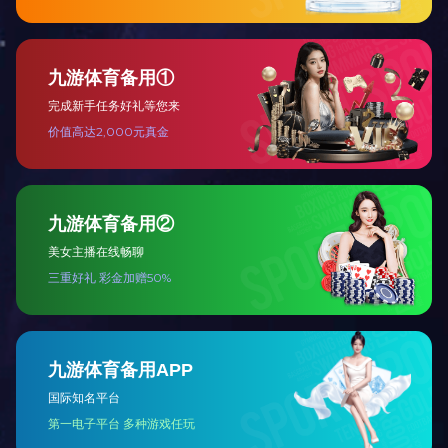
引起这一问题的发
屑有碰触到唇口或
上一篇：
600宽大倾角输送
下一篇：
800宽大倾角输送
相关产品：
九游官方(中国)总部
相关新闻：