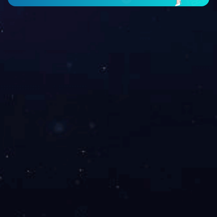
输送带的使用说明
输送带行业的发展
电话
18953261412
官方(中国)总部
设备展示
荣誉资质
产品体系
!